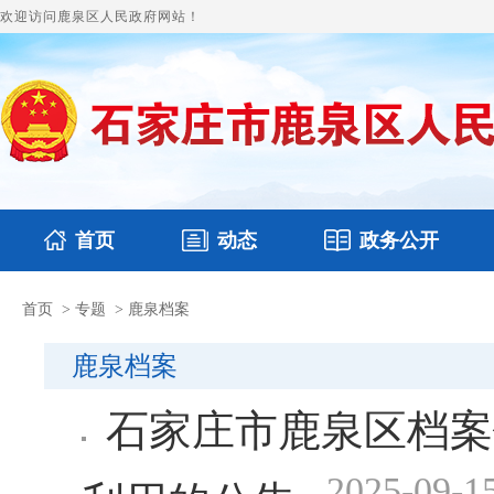
欢迎访问鹿泉区人民政府网站！
首页
动态
政务公开
首页
>
专题
>
鹿泉档案
国务要闻
本区文件
鹿泉要闻
财政预决算
图片新闻
涉
鹿泉档案
石家庄市鹿泉区档案
2025-09-1
利用的公告