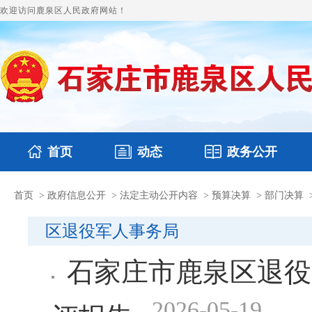
欢迎访问鹿泉区人民政府网站！
首页
动态
政务公开
首页
>
政府信息公开
>
法定主动公开内容
>
预算决算
>
部门决算
国务要闻
本区文件
鹿泉要闻
财政预决算
图片新闻
涉
区退役军人事务局
石家庄市鹿泉区退役
2026-05-19
评报告