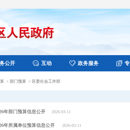
务公开
互动
政务服务
专
算
>
部门预算
>
区委社会工作部
决算
图片新闻
涉企收费目录清单
视频播报
政务咨询
部门工作
行政权力
意见征集
扶贫资金政策专栏
乡镇报道
公共服务
在线咨询
26年部门预算信息公开
2026-03-11
26年所属单位预算信息公开
2026-03-11