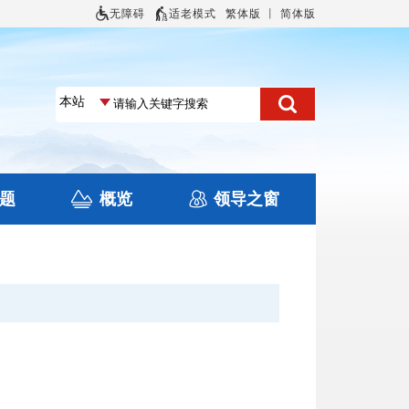
无障碍
适老模式
繁体版
丨
简体版
题
概览
领导之窗
土地信息
本区概况
住房保障
旅游
文化