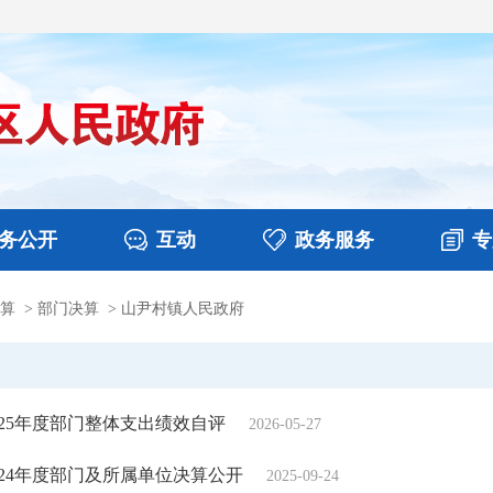
务公开
互动
政务服务
专
算
>
部门决算
>
山尹村镇人民政府
决算
图片新闻
涉企收费目录清单
视频播报
政务咨询
部门工作
行政权力
意见征集
扶贫资金政策专栏
乡镇报道
公共服务
在线咨询
25年度部门整体支出绩效自评
2026-05-27
24年度部门及所属单位决算公开
2025-09-24