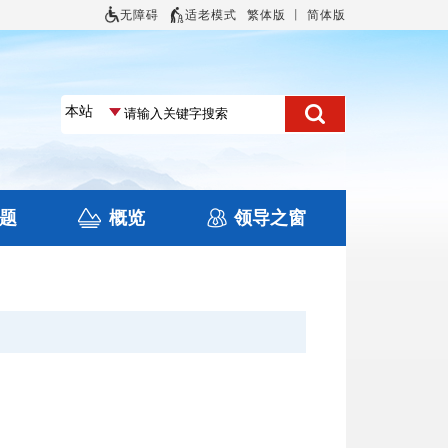
无障碍
适老模式
繁体版
丨
简体版
题
概览
领导之窗
土地信息
本区概况
住房保障
旅游
文化