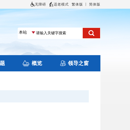
无障碍
适老模式
繁体版
丨
简体版
题
概览
领导之窗
土地信息
本区概况
住房保障
旅游
文化