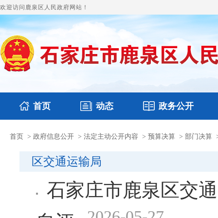
欢迎访问鹿泉区人民政府网站！
首页
动态
政务公开
首页
>
政府信息公开
>
法定主动公开内容
>
预算决算
>
部门决算
国务要闻
本区文件
鹿泉要闻
财政预决算
图片新闻
涉
区交通运输局
石家庄市鹿泉区交通运
2026-05-27
自评