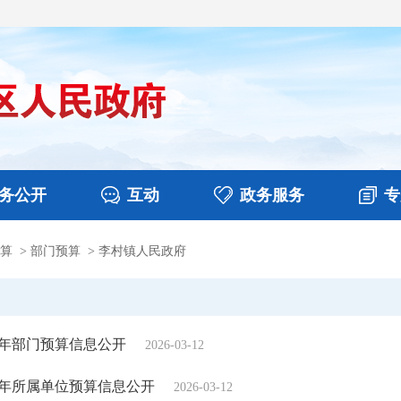
务公开
互动
政务服务
专
算
>
部门预算
>
李村镇人民政府
决算
图片新闻
涉企收费目录清单
视频播报
政务咨询
部门工作
行政权力
意见征集
扶贫资金政策专栏
乡镇报道
公共服务
在线咨询
6年部门预算信息公开
2026-03-12
6年所属单位预算信息公开
2026-03-12