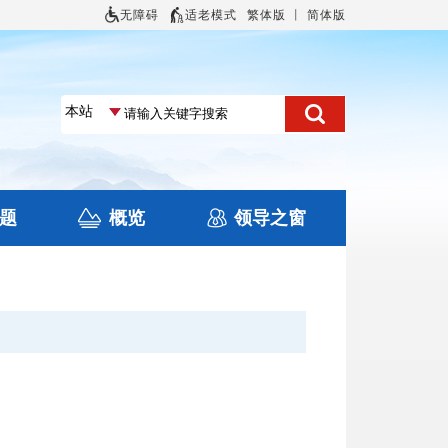
无障碍
适老模式
繁体版
丨
简体版
题
概览
领导之窗
土地信息
本区概况
住房保障
旅游
文化