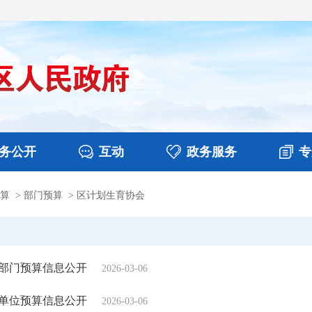
务公开
互动
政务服务
专
算
>
部门预算
>
区计划生育协会
决算
图片新闻
涉企收费目录清单
视频播报
政务咨询
部门工作
行政权力
意见征集
扶贫资金政策专栏
乡镇报道
公共服务
在线咨询
年部门预算信息公开
2026-03-06
年单位预算信息公开
2026-03-06