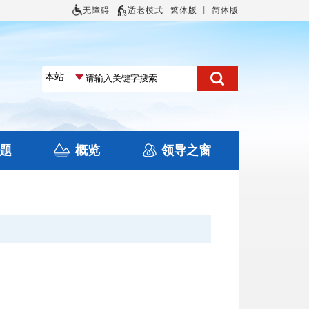
无障碍
适老模式
繁体版
丨
简体版
题
概览
领导之窗
土地信息
本区概况
住房保障
旅游
文化