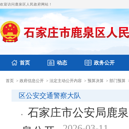
欢迎访问鹿泉区人民政府网站！
首页
动态
政务公开
首页
>
政府信息公开
>
法定主动公开内容
>
预算决算
>
部门预算
国务要闻
本区文件
鹿泉要闻
财政预决算
图片新闻
涉
区公安交通警察大队
石家庄市公安局鹿泉
2026-03-11
息公开