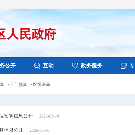
务公开
互动
政务服务
专
算
>
部门预算
>
区司法局
决算
图片新闻
涉企收费目录清单
视频播报
政务咨询
部门工作
行政权力
意见征集
扶贫资金政策专栏
乡镇报道
公共服务
在线咨询
单位预算信息公开
2026-03-10
预算信息公开
2026-03-10