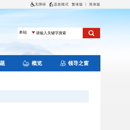
无障碍
适老模式
繁体版
丨
简体版
题
概览
领导之窗
土地信息
本区概况
住房保障
旅游
文化