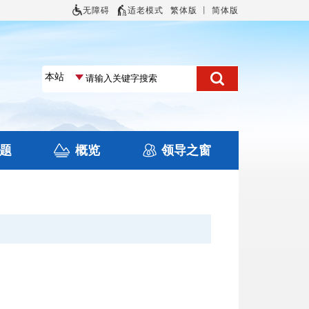
无障碍
适老模式
繁体版
丨
简体版
题
概览
领导之窗
土地信息
本区概况
住房保障
旅游
文化