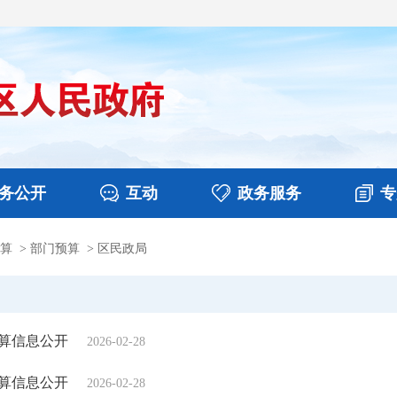
务公开
互动
政务服务
专
算
>
部门预算
>
区民政局
决算
图片新闻
涉企收费目录清单
视频播报
政务咨询
部门工作
行政权力
意见征集
扶贫资金政策专栏
乡镇报道
公共服务
在线咨询
预算信息公开
2026-02-28
预算信息公开
2026-02-28