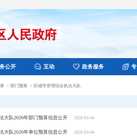
务公开
互动
政务服务
专
算
>
部门预算
>
区城市管理综合执法大队
决算
图片新闻
涉企收费目录清单
视频播报
政务咨询
部门工作
行政权力
意见征集
扶贫资金政策专栏
乡镇报道
公共服务
在线咨询
大队2026年部门预算信息公开
2026-03-04
大队2026年单位预算信息公开
2026-03-04