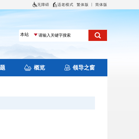
无障碍
适老模式
繁体版
丨
简体版
题
概览
领导之窗
土地信息
本区概况
住房保障
旅游
文化