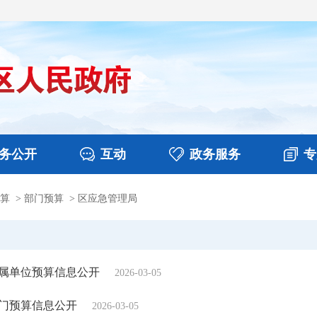
务公开
互动
政务服务
专
算
>
部门预算
>
区应急管理局
决算
图片新闻
涉企收费目录清单
视频播报
政务咨询
部门工作
行政权力
意见征集
扶贫资金政策专栏
乡镇报道
公共服务
在线咨询
所属单位预算信息公开
2026-03-05
部门预算信息公开
2026-03-05