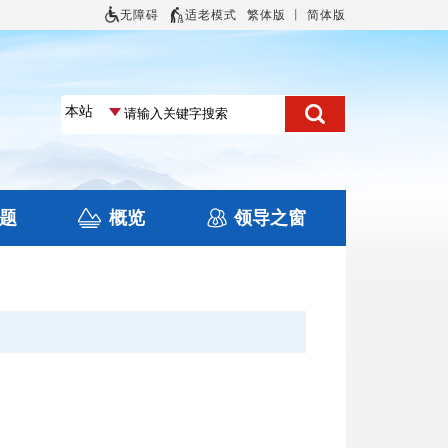
无障碍
适老模式
繁体版
丨
简体版
题
概览
领导之窗
土地信息
本区概况
住房保障
旅游
文化