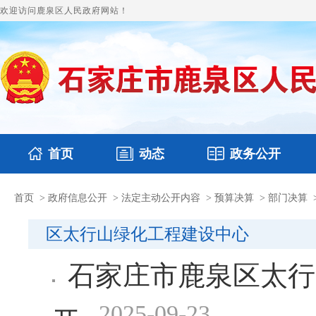
欢迎访问鹿泉区人民政府网站！
首页
动态
政务公开
首页
>
政府信息公开
>
法定主动公开内容
>
预算决算
>
部门决算
国务要闻
本区文件
鹿泉要闻
财政预决算
图片新闻
涉
区太行山绿化工程建设中心
石家庄市鹿泉区太行
2025-09-23
开