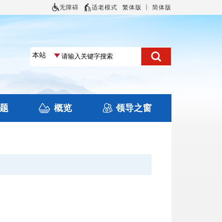
无障碍
适老模式
繁体版
丨
简体版
题
概览
领导之窗
土地信息
本区概况
住房保障
旅游
文化