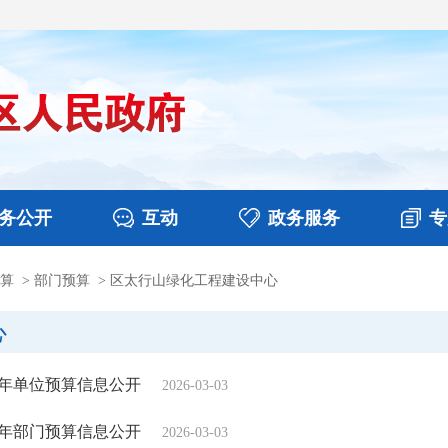
务公开
互动
政务服务
专
算
>
部门预算
>
区太行山绿化工程建设中心
决算
图片新闻
涉企收费目录清单
视频播报
政务咨询
部门工作
行政权力
意见征集
扶贫资金政策专栏
乡镇报道
公共服务
在线咨询
心
6年单位预算信息公开
2026-03-03
6年部门预算信息公开
2026-03-03