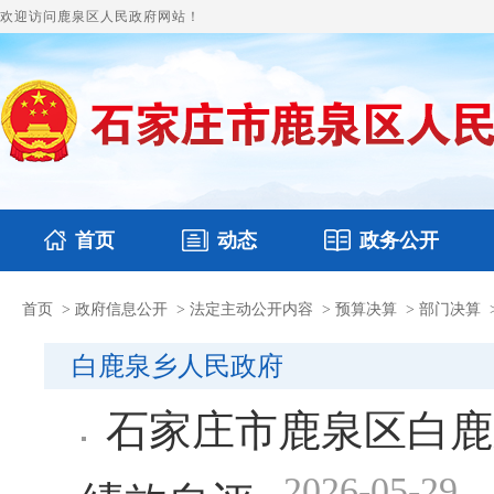
欢迎访问鹿泉区人民政府网站！
首页
动态
政务公开
首页
>
政府信息公开
>
法定主动公开内容
>
预算决算
>
部门决算
国务要闻
本区文件
鹿泉要闻
财政预决算
图片新闻
涉
白鹿泉乡人民政府
石家庄市鹿泉区白鹿
2026-05-29
绩效自评