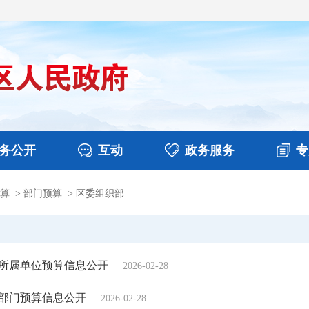
务公开
互动
政务服务
专
算
>
部门预算
>
区委组织部
决算
图片新闻
涉企收费目录清单
视频播报
政务咨询
部门工作
行政权力
意见征集
扶贫资金政策专栏
乡镇报道
公共服务
在线咨询
年所属单位预算信息公开
2026-02-28
年部门预算信息公开
2026-02-28