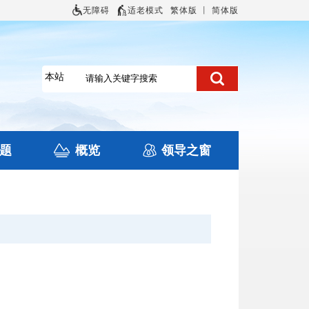
无障碍
适老模式
繁体版
丨
简体版
题
概览
领导之窗
土地信息
本区概况
住房保障
旅游
文化