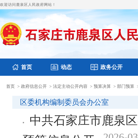
欢迎访问鹿泉区人民政府网站！
首页
动态
政务公开
首页
>
政府信息公开
>
法定主动公开内容
>
预算决算
>
部门预算
国务要闻
本区文件
鹿泉要闻
财政预决算
图片新闻
涉
区委机构编制委员会办公室
中共石家庄市鹿泉区
2026-03
预算信息公开