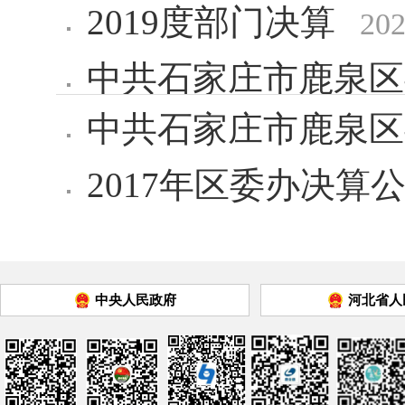
2019度部门决算
202
中共石家庄市鹿泉区
中共石家庄市鹿泉区
2020-01-06
告
2017年区委办决算