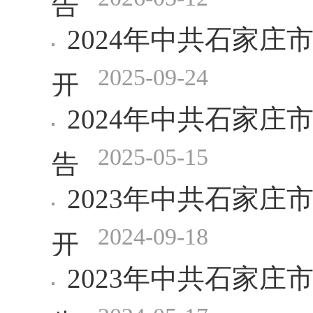
2024年中共石家
2025-09-24
开
2024年中共石家
2025-05-15
告
2023年中共石家
2024-09-18
开
2023年中共石家