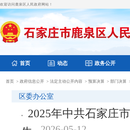
欢迎访问鹿泉区人民政府网站！
首页
动态
政务公开
首页
>
政府信息公开
>
法定主动公开内容
>
预算决算
>
部门决算
国务要闻
本区文件
鹿泉要闻
财政预决算
图片新闻
涉
区委办公室
2025年中共石家
2026-05-12
告