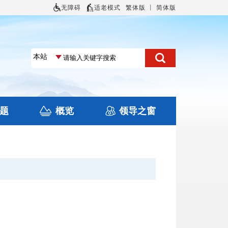
无障碍
适老模式
繁体版
丨
简体版
题
概览
领导之窗
土地信息
本区概况
住房保障
旅游
文化