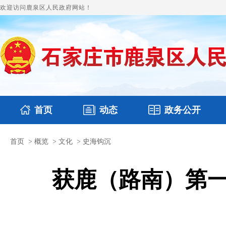
欢迎访问鹿泉区人民政府网站！
首页
动态
政务公开
首页
>
概览
>
文化
>
史海钩沉
国务要闻
本区文件
鹿泉要闻
财政预决算
图片新闻
涉
获鹿（路南）第一