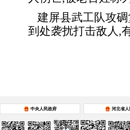
建屏县武工队攻碉
到处袭扰打击敌人,