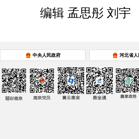
编辑 孟思彤 刘宇