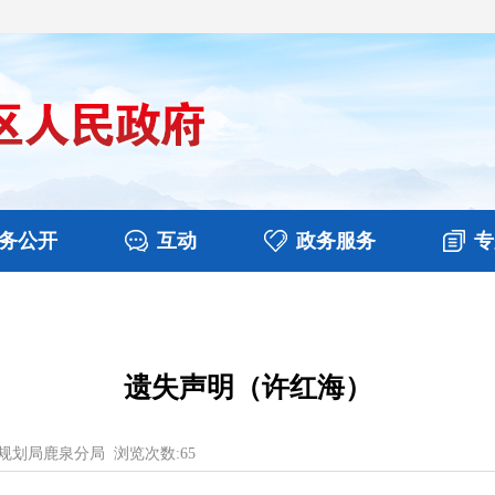
务公开
互动
政务服务
专
决算
图片新闻
涉企收费目录清单
视频播报
政务咨询
部门工作
行政权力
意见征集
扶贫资金政策专栏
乡镇报道
公共服务
在线咨询
遗失声明（许红海）
规划局鹿泉分局
浏览次数:
65