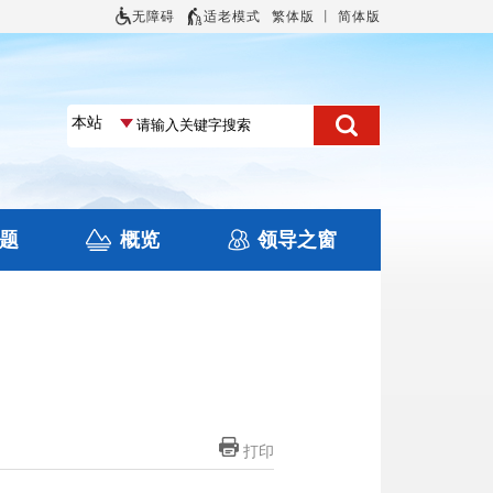
无障碍
适老模式
繁体版
丨
简体版
题
概览
领导之窗
土地信息
本区概况
住房保障
旅游
文化
打印