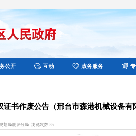
务公开
互动
政务服务
专
决算
图片新闻
涉企收费目录清单
视频播报
政务咨询
部门工作
行政权力
意见征集
扶贫资金政策专栏
乡镇报道
公共服务
在线咨询
权证书作废公告（邢台市森港机械设备有
规划局鹿泉分局
浏览次数:
85