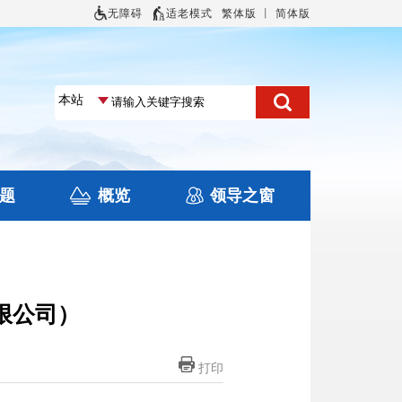
无障碍
适老模式
繁体版
丨
简体版
题
概览
领导之窗
土地信息
本区概况
住房保障
旅游
文化
限公司）
打印