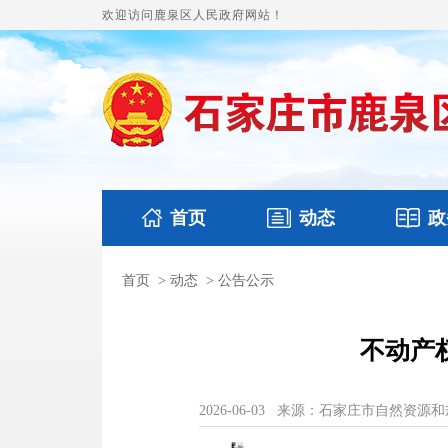
欢迎访问鹿泉区人民政府网站！
首页
动态
政
首页
>
动态
>
公告公示
国务要闻
本区文件
鹿泉要闻
财政预
不动产
2026-06-03
来源：石家庄市自然资源和