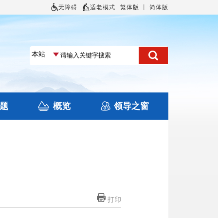
无障碍
适老模式
繁体版
丨
简体版
题
概览
领导之窗
土地信息
本区概况
住房保障
旅游
文化
打印