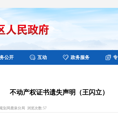
务公开
互动
政务服务
专
决算
图片新闻
涉企收费目录清单
视频播报
政务咨询
部门工作
行政权力
意见征集
扶贫资金政策专栏
乡镇报道
公共服务
在线咨询
不动产权证书遗失声明（王闪立）
规划局鹿泉分局
浏览次数:
57