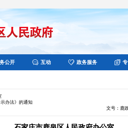
务公开
互动
政务服务
专
新闻
涉企收费目录清单
视频播报
政务咨询
行政权力
扶贫资金政策专栏
意见征集
部门工作
公共服务
在线咨询
乡镇报道
土地信息
本区概
室
公示办法》的通知
文号：鹿政
石家庄市鹿泉区人民政府办公室