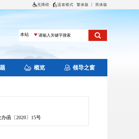
无障碍
适老模式
繁体版
丨
简体版
题
概览
领导之窗
况
住房保障
旅游
文化
办函〔2020〕15号