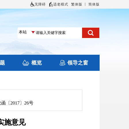
无障碍
适老模式
繁体版
丨
简体版
题
概览
领导之窗
况
住房保障
旅游
文化
函〔2017〕26号
实施意见