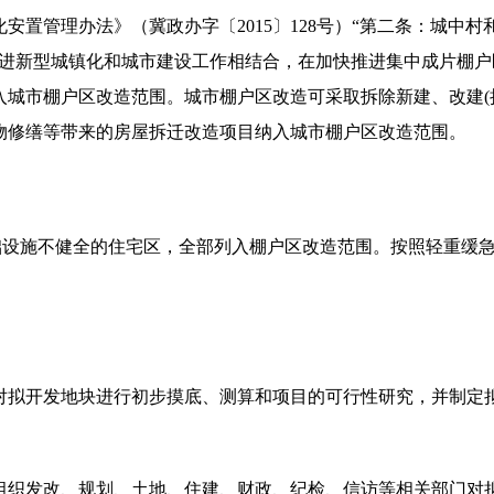
安置管理办法》（冀政办字〔2015〕128号）“第二条：城中
推进新型城镇化和城市建设工作相结合，在加快推进集中成片棚
入城市棚户区改造范围。城市棚户区改造可采取拆除新建、改建(
物修缮等带来的房屋拆迁改造项目纳入城市棚户区改造范围。
础设施不健全的住宅区，全部列入棚户区改造范围。按照轻重缓
对拟开发地块进行初步摸底、测算和项目的可行性研究，并制定
组织发改、规划、土地、住建、财政、纪检、信访等相关部门对