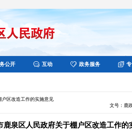
务公开
互动
政务服务
专
新闻
涉企收费目录清单
视频播报
政务咨询
行政权力
扶贫资金政策专栏
意见征集
部门工作
公共服务
在线咨询
乡镇报道
土地信息
本区概
棚户区改造工作的实施意见
文号：鹿政
市鹿泉区人民政府关于棚户区改造工作的