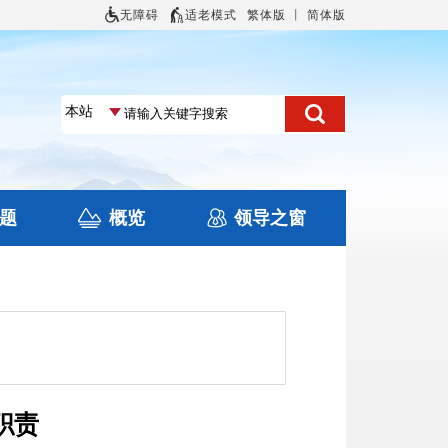
无障碍
适老模式
繁体版
丨
简体版
题
概览
领导之窗
土地信息
本区概况
住房保障
旅游
文化
职责