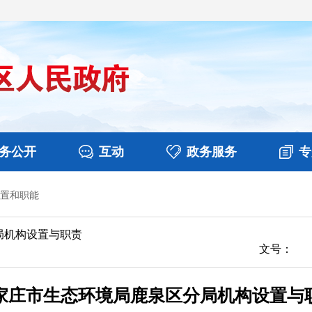
务公开
互动
政务服务
专
置和职能
决算
图片新闻
涉企收费目录清单
视频播报
政务咨询
部门工作
行政权力
意见征集
扶贫资金政策专栏
乡镇报道
公共服务
在线咨询
局机构设置与职责
文号：
家庄市生态环境局鹿泉区分局机构设置与