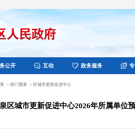
务公开
互动
政务服务
专
算
>
部门预算
>
区城市更新促进中心
决算
图片新闻
涉企收费目录清单
视频播报
政务咨询
部门工作
行政权力
意见征集
扶贫资金政策专栏
乡镇报道
公共服务
在线咨询
泉区城市更新促进中心2026年所属单位