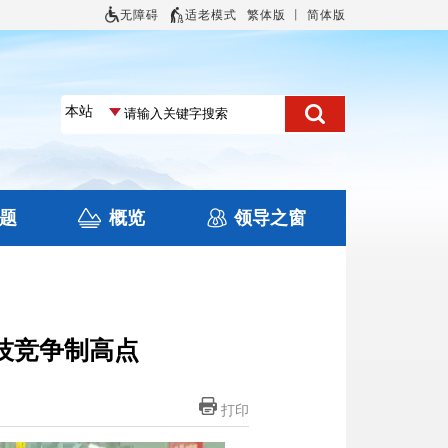
无障碍
适老模式
繁体版
丨
简体版
题
概览
领导之窗
土地信息
本区概况
住房保障
旅游
文化
技竞争制高点
打印