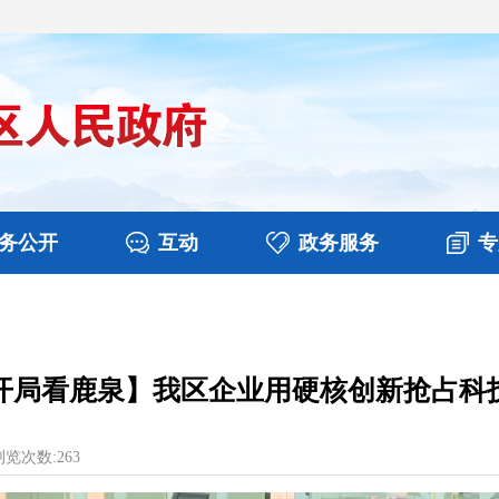
务公开
互动
政务服务
专
决算
图片新闻
涉企收费目录清单
视频播报
政务咨询
部门工作
行政权力
意见征集
扶贫资金政策专栏
乡镇报道
公共服务
在线咨询
”开局看鹿泉】我区企业用硬核创新抢占科
览次数:
263