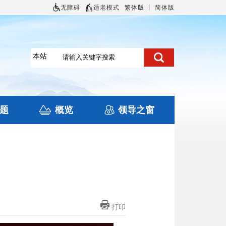
无障碍
适老模式
繁体版
丨
简体版
题
概览
领导之窗
土地信息
本区概况
住房保障
旅游
文化
打印