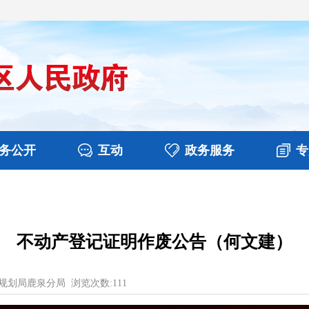
务公开
互动
政务服务
专
决算
图片新闻
涉企收费目录清单
视频播报
政务咨询
部门工作
行政权力
意见征集
扶贫资金政策专栏
乡镇报道
公共服务
在线咨询
不动产登记证明作废公告（何文建）
规划局鹿泉分局
浏览次数:
111