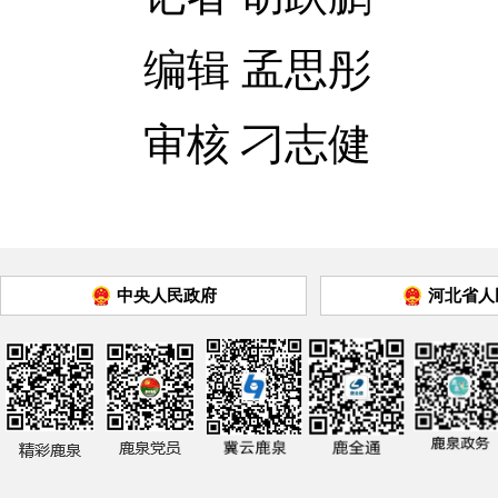
编辑 孟思彤
审核 刁志健