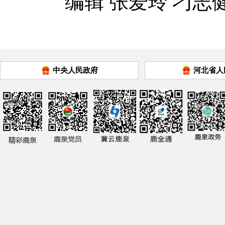
编辑 张爱玲 刁志