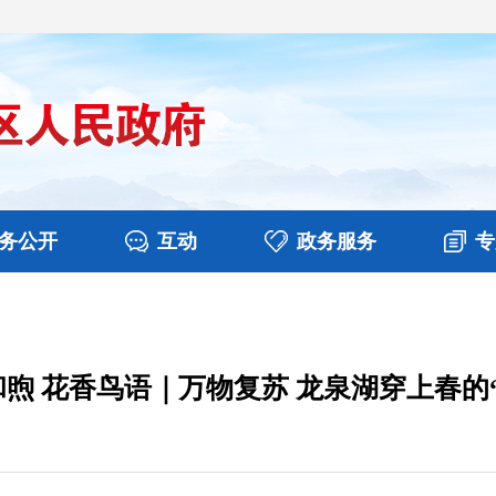
务公开
互动
政务服务
专
决算
图片新闻
涉企收费目录清单
视频播报
政务咨询
部门工作
行政权力
意见征集
扶贫资金政策专栏
乡镇报道
公共服务
在线咨询
煦 花香鸟语｜万物复苏 龙泉湖穿上春的