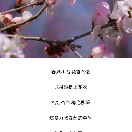
春风和煦 花香鸟语
龙泉湖换上花衣
桃红杏白 梅艳柳绿
这是万物复苏的季节