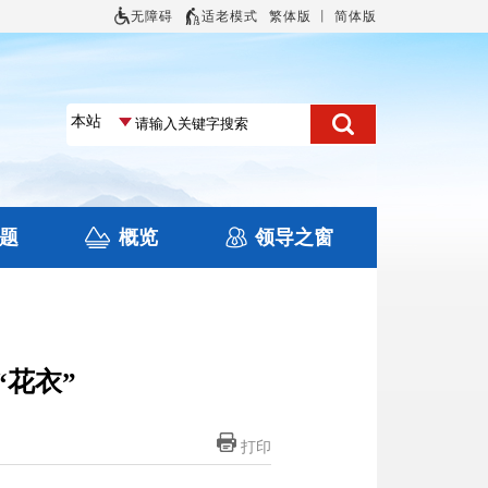
无障碍
适老模式
繁体版
丨
简体版
题
概览
领导之窗
土地信息
本区概况
住房保障
旅游
文化
“花衣”
打印