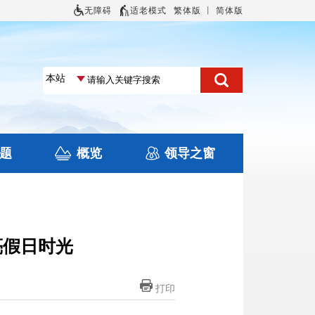
无障碍
适老模式
繁体版
丨
简体版
题
概览
领导之窗
土地信息
本区概况
住房保障
旅游
文化
亮假日时光
打印