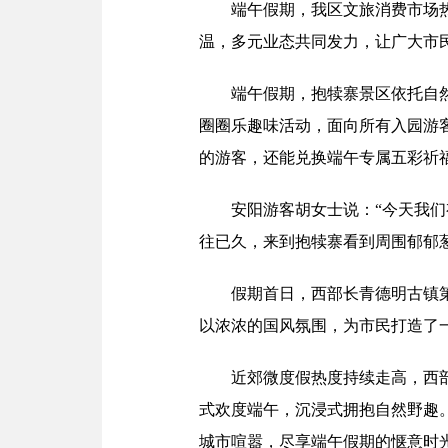
端午假期，我区文旅消费市场
温，多元业态共同发力，让广大市
端午假期，抱犊寨景区依托自
圈圈乐趣味活动，面向所有入园游
的游客，还能兑换端午专属五彩祈
安阳游客胡女士说：“今天我
往已久，来到抱犊寨看到周围郁郁
假期首日，西部长青德明古镇
以浓浓的国风氛围，为市民打造了
近郊微度假热度持续走高，西
式欢度端午，沉浸式拥抱自然野趣
城市喧嚣，尽享端午假期的惬意时