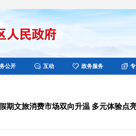
务公开
互动
政务服务
专
决算
图片新闻
涉企收费目录清单
视频播报
政务咨询
部门工作
行政权力
意见征集
扶贫资金政策专栏
乡镇报道
公共服务
在线咨询
假期文旅消费市场双向升温 多元体验点