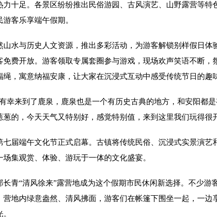
热力十足。各景区纷纷推出民俗游园、古风演艺、山野露营等特
民游客乐享端午假期。
然山水与历史人文资源，推出多彩活动，为游客解锁别样假日体
客免费开放。游客领取专属套圈参与游戏，现场欢声笑语不断，
福绳，寓意纳福安康，让大家在沉浸式互动中感受传统节日的趣
们有幸来到了鹿泉，鹿泉也是一个有历史古典的地方，和安阳都
葱葱的，今天天气又特别好，感觉特别值，来到这里我们玩得很开
第七届端午文化节正式启幕。古镇将传统民俗、沉浸式实景演艺
一场集观赏、体验、游玩于一体的文化盛宴。
部长青“清风徐来”露营地成为这个假期市民休闲新选择。不少游
。营地内绿意盎然、清风拂面，游客们在帐篷下围坐一起，一边
光。