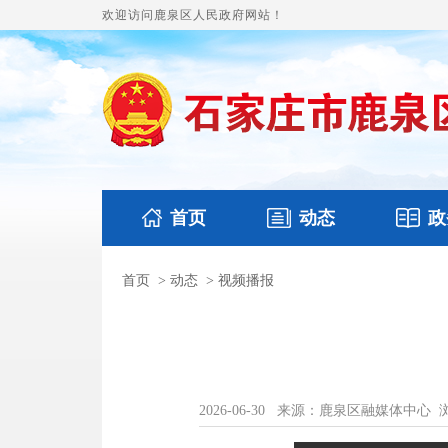
欢迎访问鹿泉区人民政府网站！
首页
动态
政
首页
>
动态
>
视频播报
国务要闻
本区文件
鹿泉要闻
财政预
2026-06-30
来源：鹿泉区融媒体中心
浏