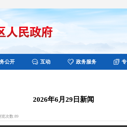
务公开
互动
政务服务
专
决算
图片新闻
涉企收费目录清单
视频播报
政务咨询
部门工作
行政权力
意见征集
扶贫资金政策专栏
乡镇报道
公共服务
在线咨询
2026年6月29日新闻
览次数:
89