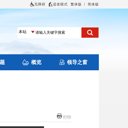
无障碍
适老模式
繁体版
丨
简体版
题
概览
领导之窗
土地信息
本区概况
住房保障
旅游
文化
打印