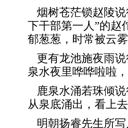
烟树苍茫锁赵陵说
下干部第一人”的赵
郁葱葱，时常被云雾
更有龙池施夜雨说
泉水夜里哗哗啦啦，
鹿泉水涌若珠倾说
从泉底涌出，看上去
明朝扬睿先生所写