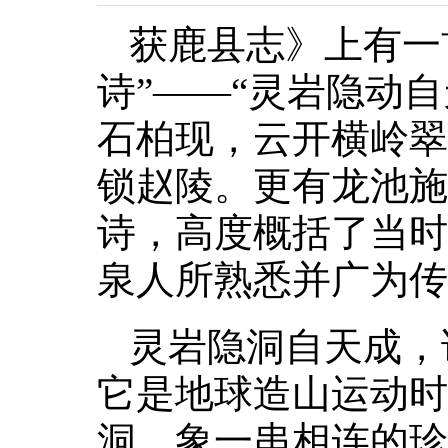
获鹿县志》上有一
诗”——“灵岩隐动
石柏现，云开横岭翠
锁赵陵。更有龙池施
诗，高度概括了当时
泉人所熟悉并广为传
灵岩隐洞自天成，
它是地球造山运动时
洞，象一串相连的珍